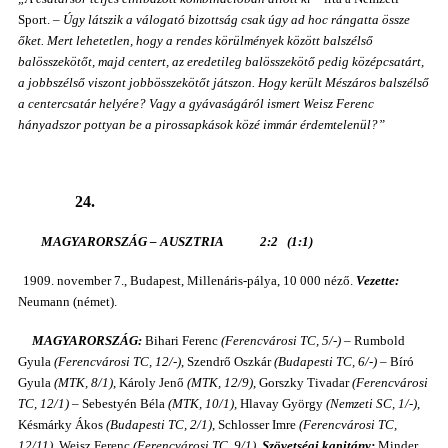
Sport. –
Úgy látszik a válogató bizottság csak úgy ad hoc rángatta össze
őket. Mert lehetetlen, hogy a rendes körülmények között balszélső
balösszekötőt, majd centert, az eredetileg balösszekötő pedig középcsatárt,
a jobbszélső viszont jobbösszekötőt játszon. Hogy került Mészáros balszélső
a centercsatár helyére? Vagy a gyávaságáról ismert Weisz Ferenc
hányadszor pottyan be a pirossapkások közé immár érdemtelenül?”
24.
MAGYARORSZÁG – AUSZTRIA 2:2 (1:1)
1909. november 7., Budapest, Millenáris-pálya, 10 000 néző.
Vezette:
Neumann (német).
MAGYARORSZÁG:
Bihari Ferenc
(Ferencvárosi TC, 5/-)
– Rumbold
Gyula
(Ferencvárosi TC, 12/-)
, Szendrő Oszkár
(Budapesti TC, 6/-)
– Bíró
Gyula
(MTK, 8/1)
, Károly Jenő
(MTK, 12/9)
, Gorszky Tivadar
(Ferencvárosi
TC, 12/1)
– Sebestyén Béla
(MTK, 10/1),
Hlavay György
(Nemzeti SC, 1/-)
,
Késmárky Ákos
(Budapesti TC, 2/1)
, Schlosser Imre
(Ferencvárosi TC,
12/11)
, Weisz Ferenc
(Ferencvárosi TC, 9/1)
.
Szövetségi kapitány:
Minder