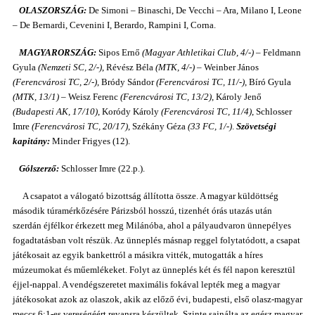
OLASZORSZÁG:
De Simoni – Binaschi, De Vecchi – Ara, Milano I, Leone
– De Bernardi, Cevenini I, Berardo, Rampini I, Corna.
MAGYARORSZÁG:
Sipos Ernő
(Magyar Athletikai Club, 4/-)
– Feldmann
Gyula
(Nemzeti SC, 2/-)
, Révész Béla
(MTK, 4/-)
– Weinber János
(Ferencvárosi TC, 2/-)
, Bródy Sándor
(Ferencvárosi TC, 11/-)
, Bíró Gyula
(MTK, 13/1)
– Weisz Ferenc
(Ferencvárosi TC, 13/2)
, Károly Jenő
(Budapesti AK, 17/10)
, Koródy Károly
(Ferencvárosi TC, 11/4)
, Schlosser
Imre
(Ferencvárosi TC, 20/17)
, Székány Géza
(33 FC, 1/-)
.
Szövetségi
kapitány:
Minder Frigyes (12).
Gólszerző:
Schlosser Imre (22.p.).
A csapatot a válogató bizottság állította össze. A magyar küldöttség
második túramérkőzésére Párizsból hosszú, tizenhét órás utazás után
szerdán éjfélkor érkezett meg Milánóba, ahol a pályaudvaron ünnepélyes
fogadtatásban volt részük. Az ünneplés másnap reggel folytatódott, a csapat
játékosait az egyik bankettról a másikra vitték, mutogatták a híres
múzeumokat és műemlékeket. Folyt az ünneplés két és fél napon keresztül
éjjel-nappal. A vendégszeretet maximális fokával lepték meg a magyar
játékosokat azok az olaszok, akik az előző évi, budapesti, első olasz-magyar
meccs 6:1-es vereségéért revansra készültek. Szinte sajnálta az egész magyar