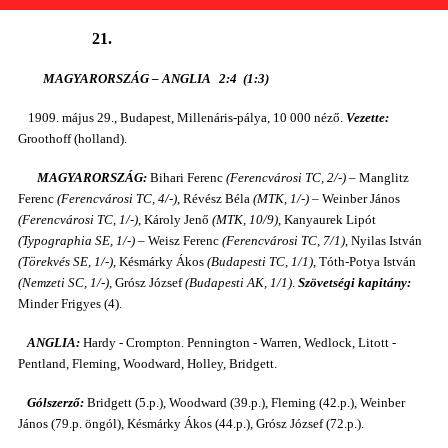
21.
MAGYARORSZÁG – ANGLIA 2:4 (1:3)
1909. május 29., Budapest, Millenáris-pálya, 10 000 néző.
Vezette:
Groothoff (holland).
MAGYARORSZÁG:
Bihari Ferenc
(Ferencvárosi TC, 2/-)
– Manglitz
Ferenc
(Ferencvárosi TC, 4/-)
, Révész Béla
(MTK, 1/-)
– Weinber János
(Ferencvárosi TC, 1/-)
, Károly Jenő
(MTK, 10/9)
, Kanyaurek Lipót
(Typographia SE, 1/-)
– Weisz Ferenc
(Ferencvárosi TC, 7/1)
, Nyilas István
(Törekvés SE, 1/-)
, Késmárky Ákos
(Budapesti TC, 1/1)
, Tóth-Potya István
(Nemzeti SC, 1/-)
, Grósz József
(Budapesti AK, 1/1)
.
Szövetségi kapitány:
Minder Frigyes (4).
ANGLIA:
Hardy - Crompton. Pennington - Warren, Wedlock, Litott -
Pentland, Fleming, Woodward, Holley, Bridgett.
Gólszerző:
Bridgett (5.p.), Woodward (39.p.), Fleming (42.p.), Weinber
János (79.p. öngól), Késmárky Ákos (44.p.), Grósz József (72.p.).