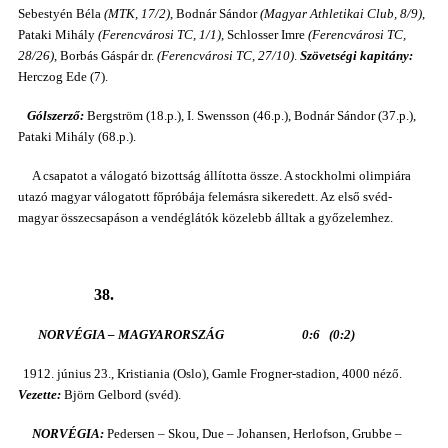
Sebestyén Béla
(MTK, 17/2)
, Bodnár Sándor
(Magyar Athletikai Club, 8/9)
,
Pataki Mihály
(Ferencvárosi TC, 1/1)
, Schlosser Imre
(Ferencvárosi TC,
28/26)
, Borbás Gáspár dr.
(Ferencvárosi TC, 27/10)
.
Szövetségi kapitány:
Herczog Ede (7).
Gólszerző:
Bergström (18.p.), I. Swensson (46.p.), Bodnár Sándor (37.p.),
Pataki Mihály (68.p.).
A csapatot a válogató bizottság állította össze. A stockholmi olimpiára
utazó magyar válogatott főpróbája felemásra sikeredett. Az első svéd-
magyar összecsapáson a vendéglátók közelebb álltak a győzelemhez.
38.
NORVÉGIA – MAGYARORSZÁG 0:6 (0:2)
1912. június 23., Kristiania (Oslo), Gamle Frogner-stadion, 4000 néző.
Vezette:
Björn Gelbord (svéd).
NORVÉGIA:
Pedersen – Skou, Due – Johansen, Herlofson, Grubbe –