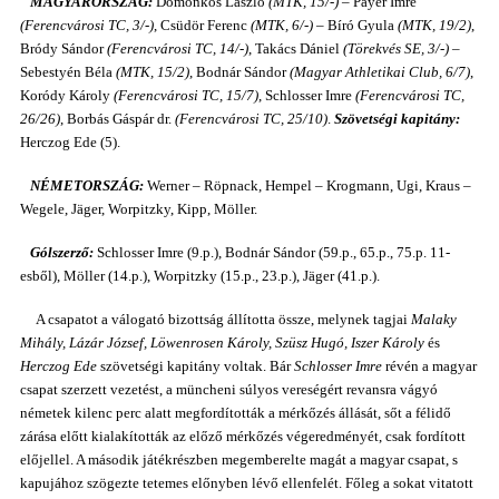
MAGYARORSZÁG:
Domonkos László
(MTK, 15/-)
– Payer Imre
(Ferencvárosi TC, 3/-)
, Csüdör Ferenc
(MTK, 6/-)
– Bíró Gyula
(MTK, 19/2)
,
Bródy Sándor
(Ferencvárosi TC, 14/-)
, Takács Dániel
(Törekvés SE, 3/-)
–
Sebestyén Béla
(MTK, 15/2)
, Bodnár Sándor
(Magyar Athletikai Club, 6/7)
,
Koródy Károly
(Ferencvárosi TC, 15/7)
, Schlosser Imre
(Ferencvárosi TC,
26/26)
, Borbás Gáspár dr.
(Ferencvárosi TC, 25/10)
.
Szövetségi kapitány:
Herczog Ede (5).
NÉMETORSZÁG:
Werner – Röpnack, Hempel – Krogmann, Ugi, Kraus –
Wegele, Jäger, Worpitzky, Kipp, Möller.
Gólszerző:
Schlosser Imre (9.p.), Bodnár Sándor (59.p., 65.p., 75.p. 11-
esből), Möller (14.p.), Worpitzky (15.p., 23.p.), Jäger (41.p.).
A csapatot a válogató bizottság állította össze, melynek tagjai
Malaky
Mihály, Lázár József, Löwenrosen Károly, Szüsz Hugó, Iszer Károly
és
Herczog Ede
szövetségi kapitány voltak. Bár
Schlosser Imre
révén a magyar
csapat szerzett vezetést, a müncheni súlyos vereségért revansra vágyó
németek kilenc perc alatt megfordították a mérkőzés állását, sőt a félidő
zárása előtt kialakították az előző mérkőzés végeredményét, csak fordított
előjellel. A második játékrészben megemberelte magát a magyar csapat, s
kapujához szögezte tetemes előnyben lévő ellenfelét. Főleg a sokat vitatott