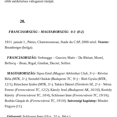
több mérkőzéses válogatott túráját.
28.
FRANCIAORSZÁG – MAGYARORSZÁG 0:3 (0:2)
1911. január 1., Párizs, Charentonneau, Stade du CAP, 2000 néző.
Vezette:
Brumberger (belga).
FRANCIAORSZÁG:
Verbrugge – Gravier, Maës – Du Rhèart, Morel,
Bellocq – Beau, Rigal, Gindrat, Ducret, Sollier.
MAGYARORSZÁG:
Sipos Ernő
(Magyar Athletikai Club, 3/-)
– Révész
Béla
(MTK, 3/-)
, Szendrő Oszkár
(Budapesti TC, 9/-)
– Bíró Gyula
(MTK,
12/1)
, Kürschner Izidor
(MTK, 3/-)
, Takács Dániel
(Törekvés SE, 2/-)
– Weisz
Ferenc
(Ferencvárosi TC, 12/2)
, Károly Jenő
(Budapesti AK, 16/10)
, Koródy
Károly
(Ferencvárosi TC, 10/4)
, Schlosser Imre
(Ferencvárosi TC, 19/16)
,
Borbás Gáspár dr.
(Ferencvárosi TC, 19/10)
.
Szövetségi kapitány:
Minder
Frigyes (11).
Gólszerző:
Schlosser Imre (10.p., 31.p., 84.p.).