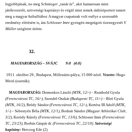
legjobbjának, no meg
Schmieger
„tanár úr”, akit hamarosan mint
játékvezetőt, szövetségi kapitányt és végül mint remek rádióriportert ismert
meg a magyar futballtábor. A magyar csapatnak volt esélye a szorosabb
eredmény elérésére is, ám
Schlosser Imre
gyengén megrúgott tizenegyesét
V.
Müller
szögletre ütötte.
32.
MAGYARORSZÁG – SVÁJC 9:0 (4:0)
1911. október 29., Budapest, Millenáris-pálya, 15 000 néző.
Vezette:
Hugo
Meisl (osztrák).
MAGYARORSZÁG:
Domonkos László
(MTK, 12/-)
– Rumbold Gyula
(Ferencvárosi TC, 16/-)
, Szendrő Oszkár
(Budapesti TC, 11/-)
– Bíró Gyula
(MTK, 16/2)
, Bródy Sándor
(Ferencvárosi TC, 12/-)
, Kertész III Adolf
(MTK,
1/-)
– Sebestyén Béla
(MTK, 12/1)
, Bodnár Sándor
(Magyar Athletikai Club,
3/2)
, Koródy Károly
(Ferencvárosi TC, 13/6)
, Schlosser Imre
(Ferencvárosi
TC, 23/23)
, Borbás Gáspár dr.
(Ferencvárosi TC, 22/10)
.
Szövetségi
kapitány:
Herczog Ede (2).