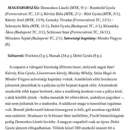
MAGYARORSZÁG:
Domonkos László
(MTK, 9/-)
– Rumbold Gyula
(Ferencvárosi TC, 13/-)
, Révész Béla
(MTK, 2/-)
– Bíró Gyula
(MTK, 9/1)
,
Károly Jenő
(MTK, 13/9)
, Gorszky Tivadar
(Ferencvárosi TC, 13/1)
–
Sebestyén Béla
(MTK, 11/1)
, Dobó Gyula
(Budapesti TC, 1/1)
, Késmárky
Ákos
(Budapesti TC, 3/1)
, Schlosser Imre
(Ferencvárosi TC, 16/11)
,
Mészáros Árpád
(Budapesti TC, 2/1)
.
Szövetségi kapitány:
Minder Frigyes
(8).
Gólszerző:
Fischera (3.p.), Hussak (34.p.), Dobó Gyula (9.p.).
A csapatot a válogató bizottság állította össze, melynek tagjai
Iszer
Károly, Kiss Gyula, Löwenrosen károly, Malaky Mihály, Szüsz Hugó és
Minder Frigyes
szövetségi kapitány voltak. A mérkőzés előtt botrányos
jelenetek játszódtak le a pályára nyíló bejárati kapuk előtt. A kintrekedt
szurkolók több kaput betörtek, mire a rendőrség kordont vont a pálya köré,
s akik később jöttek – hiába mutatták fel előreváltott, szabályos jegyüket –,
már nem juthattak be a stadionba. A találkozó maga is hasonlóan izgalmas
volt.
Brandt
játékvezető három tizenegyest is ítélt, gól azonban egyikből
sem született:
Neubauer
és
Schlosser Imre
mellélőtte,
Fischl
büntetőrúgását
pedig
Domonkos László
kivédte. A magyar csapatból csak az újonc
Dobó
Gyula
játszott elfogadhatóan. Tőlünk közel 500 szurkoló utazott fel a