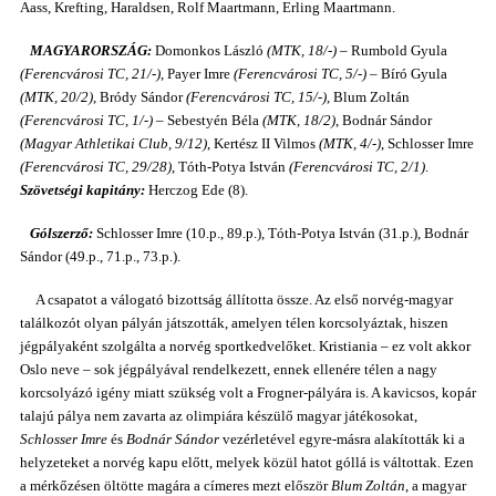
Aass, Krefting, Haraldsen, Rolf Maartmann, Erling Maartmann.
MAGYARORSZÁG:
Domonkos László
(MTK, 18/-)
– Rumbold Gyula
(Ferencvárosi TC, 21/-)
, Payer Imre
(Ferencvárosi TC, 5/-)
– Bíró Gyula
(MTK, 20/2)
, Bródy Sándor
(Ferencvárosi TC, 15/-)
, Blum Zoltán
(Ferencvárosi TC, 1/-)
– Sebestyén Béla
(MTK, 18/2)
, Bodnár Sándor
(Magyar Athletikai Club, 9/12)
, Kertész II Vilmos
(MTK, 4/-)
, Schlosser Imre
(Ferencvárosi TC, 29/28)
, Tóth-Potya István
(Ferencvárosi TC, 2/1)
.
Szövetségi kapitány:
Herczog Ede (8).
Gólszerző:
Schlosser Imre (10.p., 89.p.), Tóth-Potya István (31.p.), Bodnár
Sándor (49.p., 71.p., 73.p.).
A csapatot a válogató bizottság állította össze. Az első norvég-magyar
találkozót olyan pályán játszották, amelyen télen korcsolyáztak, hiszen
jégpályaként szolgálta a norvég sportkedvelőket. Kristiania – ez volt akkor
Oslo neve – sok jégpályával rendelkezett, ennek ellenére télen a nagy
korcsolyázó igény miatt szükség volt a Frogner-pályára is. A kavicsos, kopár
talajú pálya nem zavarta az olimpiára készülő magyar játékosokat,
Schlosser Imre
és
Bodnár Sándor
vezérletével egyre-másra alakították ki a
helyzeteket a norvég kapu előtt, melyek közül hatot góllá is váltottak. Ezen
a mérkőzésen öltötte magára a címeres mezt először
Blum Zoltán
, a magyar