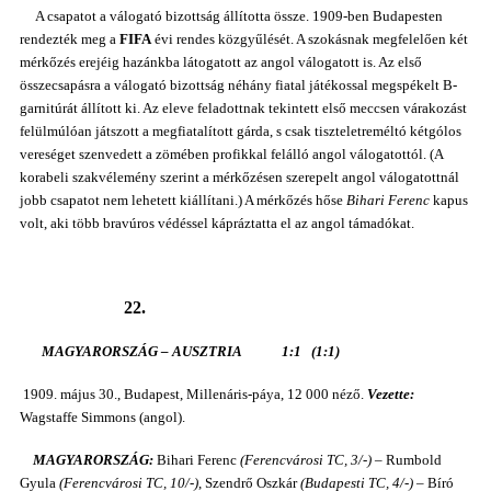
A csapatot a válogató bizottság állította össze. 1909-ben Budapesten
rendezték meg a
FIFA
évi rendes közgyűlését. A szokásnak megfelelően két
mérkőzés erejéig hazánkba látogatott az angol válogatott is. Az első
összecsapásra a válogató bizottság néhány fiatal játékossal megspékelt B-
garnitúrát állított ki. Az eleve feladottnak tekintett első meccsen várakozást
felülmúlóan játszott a megfiatalított gárda, s csak tiszteletreméltó kétgólos
vereséget szenvedett a zömében profikkal felálló angol válogatottól. (A
korabeli szakvélemény szerint a mérkőzésen szerepelt angol válogatottnál
jobb csapatot nem lehetett kiállítani.) A mérkőzés hőse
Bihari Ferenc
kapus
volt, aki több bravúros védéssel kápráztatta el az angol támadókat.
22.
MAGYARORSZÁG – AUSZTRIA 1:1 (1:1)
1909. május 30., Budapest, Millenáris-páya, 12 000 néző.
Vezette:
Wagstaffe Simmons (angol).
MAGYARORSZÁG:
Bihari Ferenc
(Ferencvárosi TC, 3/-)
– Rumbold
Gyula
(Ferencvárosi TC, 10/-)
, Szendrő Oszkár
(Budapesti TC, 4/-)
– Bíró