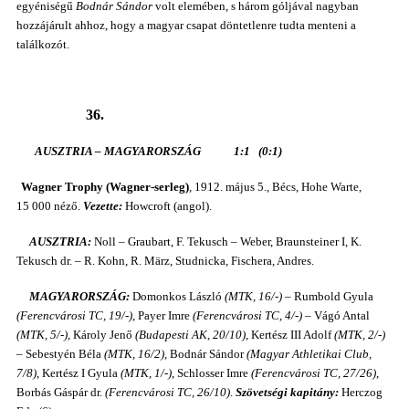
egyéniségű
Bodnár Sándor
volt elemében, s három góljával nagyban
hozzájárult ahhoz, hogy a magyar csapat döntetlenre tudta menteni a
találkozót.
36.
AUSZTRIA – MAGYARORSZÁG 1:1 (0:1)
Wagner Trophy (Wagner-serleg)
, 1912. május 5., Bécs, Hohe Warte,
15 000 néző.
Vezette:
Howcroft (angol).
AUSZTRIA:
Noll – Graubart, F. Tekusch – Weber, Braunsteiner I, K.
Tekusch dr. – R. Kohn, R. März, Studnicka, Fischera, Andres.
MAGYARORSZÁG:
Domonkos László
(MTK, 16/-)
– Rumbold Gyula
(Ferencvárosi TC, 19/-)
, Payer Imre
(Ferencvárosi TC, 4/-)
– Vágó Antal
(MTK, 5/-)
, Károly Jenő
(Budapesti AK, 20/10)
, Kertész III Adolf
(MTK, 2/-)
– Sebestyén Béla
(MTK, 16/2)
, Bodnár Sándor
(Magyar Athletikai Club,
7/8)
, Kertész I Gyula
(MTK, 1/-)
, Schlosser Imre
(Ferencvárosi TC, 27/26)
,
Borbás Gáspár dr.
(Ferencvárosi TC, 26/10)
.
Szövetségi kapitány:
Herczog