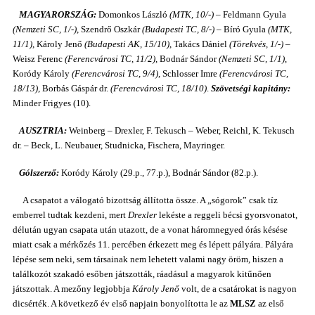
MAGYARORSZÁG:
Domonkos László
(MTK, 10/-)
– Feldmann Gyula
(Nemzeti SC, 1/-)
, Szendrő Oszkár
(Budapesti TC, 8/-)
– Bíró Gyula
(MTK,
11/1)
, Károly Jenő
(Budapesti AK, 15/10)
, Takács Dániel
(Törekvés, 1/-)
–
Weisz Ferenc
(Ferencvárosi TC, 11/2)
, Bodnár Sándor
(Nemzeti SC, 1/1)
,
Koródy Károly
(Ferencvárosi TC, 9/4)
, Schlosser Imre
(Ferencvárosi TC,
18/13)
, Borbás Gáspár dr.
(Ferencvárosi TC, 18/10)
.
Szövetségi kapitány:
Minder Frigyes (10).
AUSZTRIA:
Weinberg – Drexler, F. Tekusch – Weber, Reichl, K. Tekusch
dr. – Beck, L. Neubauer, Studnicka, Fischera, Mayringer.
Gólszerző:
Koródy Károly (29.p., 77.p.), Bodnár Sándor (82.p.).
A csapatot a válogató bizottság állította össze. A „sógorok” csak tíz
emberrel tudtak kezdeni, mert
Drexler
lekéste a reggeli bécsi gyorsvonatot,
délután ugyan csapata után utazott, de a vonat háromnegyed órás késése
miatt csak a mérkőzés 11. percében érkezett meg és lépett pályára. Pályára
lépése sem neki, sem társainak nem lehetett valami nagy öröm, hiszen a
találkozót szakadó esőben játszották, ráadásul a magyarok kitűnően
játszottak. A mezőny legjobbja
Károly Jenő
volt, de a csatárokat is nagyon
dicsérték. A következő év első napjain bonyolította le az
MLSZ
az első