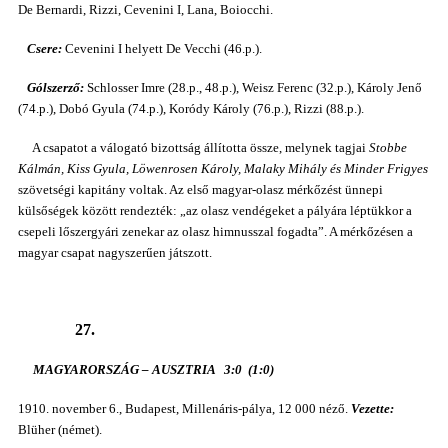
De Bernardi, Rizzi, Cevenini I, Lana, Boiocchi.
Csere:
Cevenini I helyett De Vecchi (46.p.).
Gólszerző:
Schlosser Imre (28.p., 48.p.), Weisz Ferenc (32.p.), Károly Jenő
(74.p.), Dobó Gyula (74.p.), Koródy Károly (76.p.), Rizzi (88.p.).
A csapatot a válogató bizottság állította össze, melynek tagjai
Stobbe
Kálmán, Kiss Gyula, Löwenrosen Károly, Malaky Mihály és Minder Frigyes
szövetségi kapitány voltak. Az első magyar-olasz mérkőzést ünnepi
külsőségek között rendezték: „az olasz vendégeket a pályára léptükkor a
csepeli lőszergyári zenekar az olasz himnusszal fogadta”. A mérkőzésen a
magyar csapat nagyszerűen játszott.
27.
MAGYARORSZÁG – AUSZTRIA 3:0 (1:0)
1910. november 6., Budapest, Millenáris-pálya, 12 000 néző.
Vezette:
Blüher (német).