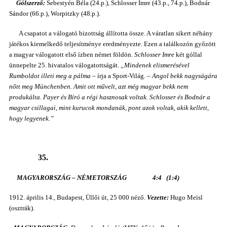
Gólszerző:
Sebestyén Béla (24.p.), Schlosser Imre (43.p., 74.p.), Bodnár
Sándor (66.p.), Worpitzky (48.p.).
A csapatot a válogató bizottság állította össze. A váratlan sikert néhány
játékos kiemelkedő teljesítménye eredményezte. Ezen a találkozón győzött
a magyar válogatott első ízben német földön.
Schlosser Imre
két góllal
ünnepelte 25. hivatalos válogatottságát.
„Mindenek elismerésével
Rumboldot illeti meg a pálma
– írja a Sport-Világ. –
Angol bekk nagyságára
nőtt meg Münchenben. Amit ott művelt, azt még magyar bekk nem
produkálta. Payer és Bíró a régi hasznosak voltak. Schlosser és Bodnár a
magyar csillagai, mint kurucok mondanák, pont azok voltak, akik kellett,
hogy legyenek.”
35.
MAGYARORSZÁG – NÉMETORSZÁG 4:4 (1:4)
1912. április 14., Budapest, Üllői út, 25 000 néző.
Vezette:
Hugo Meisl
(osztrák).