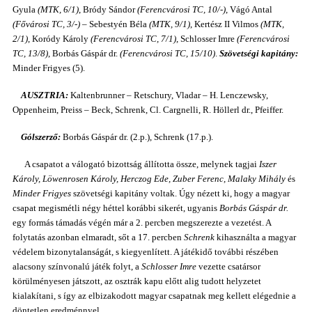
Gyula
(MTK, 6/1)
, Bródy Sándor
(Ferencvárosi TC, 10/-)
, Vágó Antal
(Fővárosi TC, 3/-)
– Sebestyén Béla
(MTK, 9/1)
, Kertész II Vilmos
(MTK,
2/1)
, Koródy Károly
(Ferencvárosi TC, 7/1)
, Schlosser Imre
(Ferencvárosi
TC, 13/8)
, Borbás Gáspár dr.
(Ferencvárosi TC, 15/10)
.
Szövetségi kapitány:
Minder Frigyes (5).
AUSZTRIA:
Kaltenbrunner – Retschury, Vladar – H. Lenczewsky,
Oppenheim, Preiss – Beck, Schrenk, Cl. Cargnelli, R. Höllerl dr., Pfeiffer.
Gólszerző:
Borbás Gáspár dr. (2.p.), Schrenk (17.p.).
A csapatot a válogató bizottság állította össze, melynek tagjai
Iszer
Károly, Löwenrosen Károly, Herczog Ede, Zuber Ferenc, Malaky Mihály
és
Minder Frigyes
szövetségi kapitány voltak. Úgy nézett ki, hogy a magyar
csapat megismétli négy héttel korábbi sikerét, ugyanis
Borbás Gáspár dr.
egy formás támadás végén már a 2. percben megszerezte a vezetést. A
folytatás azonban elmaradt, sőt a 17. percben
Schrenk
kihasználta a magyar
védelem bizonytalanságát, s kiegyenlített. A játékidő további részében
alacsony színvonalú játék folyt, a
Schlosser Imre
vezette csatársor
körülményesen játszott, az osztrák kapu előtt alig tudott helyzetet
kialakítani, s így az elbizakodott magyar csapatnak meg kellett elégednie a
döntetlen eredménnyel.