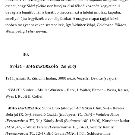
csapat, hogy
Slózi (Schlosser Imre)
az első félidő közepén kegyetlenül
bevágta a barátibbnál is barátibb meccsen azt a labdát az olasz kapuba,
amellyel újra legyőzték a vendéglátókat. A magyar csapat tagjai közül
többen magyar neveken szerepeltek, így
Weinber Vágó, Feldmann Földes,
Weisz
pedig
Fehér
néven.
30.
SVÁJC – MAGYARORSZÁG 2:0 (0:0)
1911. január 8., Zürich, Hardau, 3000 néző.
Vezette:
Devitte (svájci).
SVÁJC:
Surdez – Müller,Würsten – Bark, J. Walter, Ehrbar – Weiss, Kaiser,
Wyss I, Rubli II, Collet.
MAGYARORSZÁG:
Sipos Ernő
(Magyar Athletikai Club, 5/-)
– Révész
Béla
(MTK, 5/-)
, Szendrő Oszkár
(Budapesti TC, 10/-)
– Weinber János
(Ferencvárosi TC, 3/-)
, Károly Jenő
(Budapesti AK, 18/10)
, Kürschner Izidor
(MTK, 4/-)
– Weisz Ferenc
(Ferencvárosi TC, 14/2)
, Koródy Károly
(Ferencvárosi TC, 12/4)
, Bíró Gyula
(MTK, 14/1)
, Schlosser Imre