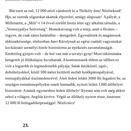
Bár esett az eső, 12 000 néző vándorolt ki a Thököly útra! Nézőrekord!
Hja, az osztrák sógorokat akartuk elporolni, amúgy alaposan!
A pályát, a
Millenárist, a „Mili”-t 14 évvel ezelőtt hozta létre egy alkalmi társulás, a
„Versenypálya Szövetség”. Homoksivatag volt a terep, amit a főváros –
ingyen, de csak záros határidőre – átengedett. Egyesületek és magánosok
áldozatkészsége, elsősorban
Iszer Károlynak
az egész családi vagyonukat
kockáztató személyi hitele biztosította az építkezés zavartalanságát.
Eredetileg gyepes volt – de hol van már a tavalyi gyep! Most tükörsimára
hengerelt jó földtalajon focizhattak. A kontinensnek ebben az időben ez
volt a legszebb és legmodernebb pályája. Salak futókörrel, ugró-,
dobóhelyekkel, körül 500 méter kerületű aszfalt kerékpárospályával,
teniszpályákkal úszómedencével. A két fedett lelátó 3000 főt fogadott be, az
országos tornaünnepélyekre emelt harmadik, nyitott lelátó 1300 ülőhelyet
biztosított. A másik egyenesben fedett állóhely! Ilyesmi sem volt még akkor
sehol a világon, Angliát kivéve. Végül az állóhely nyitott része, összesen
12 000 fő befogadóképességgel. Nézőcsúcs!
23.