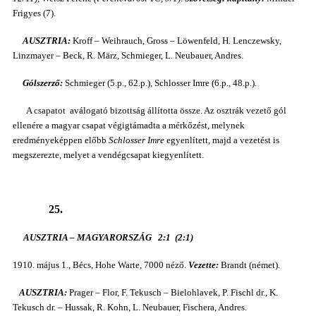
Frigyes (7).
AUSZTRIA:
Kroff – Weihrauch, Gross – Löwenfeld, H. Lenczewsky,
Linzmayer – Beck, R. März, Schmieger, L. Neubauer, Andres.
Gólszerző:
Schmieger (5.p., 62.p.), Schlosser Imre (6.p., 48.p.).
A csapatot aválogató bizottság állította össze. Az osztrák vezető gól
ellenére a magyar csapat végigtámadta a mérkőzést, melynek
eredményeképpen előbb
Schlosser Imre
egyenlített, majd a vezetést is
megszerezte, melyet a vendégcsapat kiegyenlített.
25.
AUSZTRIA – MAGYARORSZÁG 2:1 (2:1)
1910. május 1., Bécs, Hohe Warte, 7000 néző.
Vezette:
Brandt (német).
AUSZTRIA:
Prager – Flor, F. Tekusch – Bielohlavek, P. Fischl dr., K.
Tekusch dr. – Hussak, R. Kohn, L. Neubauer, Fischera, Andres.