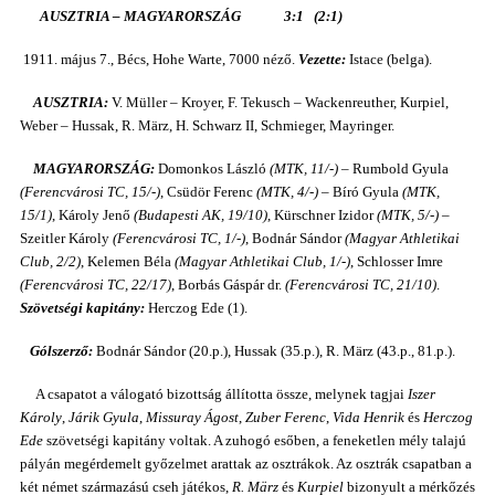
AUSZTRIA – MAGYARORSZÁG 3:1 (2:1)
1911. május 7., Bécs, Hohe Warte, 7000 néző.
Vezette:
Istace (belga).
AUSZTRIA:
V. Müller – Kroyer, F. Tekusch – Wackenreuther, Kurpiel,
Weber – Hussak, R. März, H. Schwarz II, Schmieger, Mayringer.
MAGYARORSZÁG:
Domonkos László
(MTK, 11/-)
– Rumbold Gyula
(Ferencvárosi TC, 15/-)
, Csüdör Ferenc
(MTK, 4/-)
– Bíró Gyula
(MTK,
15/1)
, Károly Jenő
(Budapesti AK, 19/10)
, Kürschner Izidor
(MTK, 5/-)
–
Szeitler Károly
(Ferencvárosi TC, 1/-)
, Bodnár Sándor
(Magyar Athletikai
Club, 2/2)
, Kelemen Béla
(Magyar Athletikai Club, 1/-)
, Schlosser Imre
(Ferencvárosi TC, 22/17)
, Borbás Gáspár dr.
(Ferencvárosi TC, 21/10)
.
Szövetségi kapitány:
Herczog Ede (1).
Gólszerző:
Bodnár Sándor (20.p.), Hussak (35.p.), R. März (43.p., 81.p.).
A csapatot a válogató bizottság állította össze, melynek tagjai
Iszer
Károly
,
Járik Gyula
,
Missuray Ágost
,
Zuber Ferenc
,
Vida Henrik
és
Herczog
Ede
szövetségi kapitány voltak. A zuhogó esőben, a feneketlen mély talajú
pályán megérdemelt győzelmet arattak az osztrákok. Az osztrák csapatban a
két német származású cseh játékos,
R. März
és
Kurpiel
bizonyult a mérkőzés