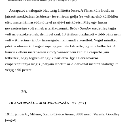
A csapatot a válogató bizottság állította össze. A Párizs külvárosában
játszott mérkőzésen
Schlosser Imre
három gólja (ez volt az első külföldön
elért mesterhármas) döntötte el az újévi mérkőzést. Még egy furcsa
nevezetessége volt ennek a találkozónak:
Bródy Sándor
eredetileg tagja
volt az utazókeretnek, de mivel csak 13 játékos utazhatott – több pénz nem
volt –
Kürschner Izidor
társaságában kimaradt a keretből. Végül mindkét
játékos utazási költségeit saját egyesülete kifizette, így útra kelhettek. A
franciák elleni mérkőzésen
Bródy Sándor
nem került a csapatba, ám
felkérték, hogy legyen az egyik partjelző. Így a
Ferencváros
csapatkapitánya mégis „pályára lépett”: az oldalvonal mentén szaladgálta
végig a 90 percet.
29.
OLASZORSZÁG – MAGYARORSZÁG 0:1 (0:1)
1911. január 6., Milánó, Stadio Civico Arena, 5000 néző.
Vezette:
Goodley
(angol).