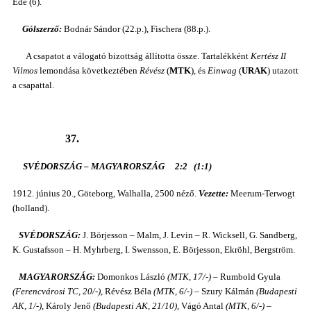
Ede (6).
Gólszerző:
Bodnár Sándor (22.p.), Fischera (88.p.).
A csapatot a válogató bizottság állította össze. Tartalékként
Kertész II
Vilmos
lemondása következtében
Révész
(
MTK
), és
Einwag
(
URAK
) utazott
a csapattal.
37.
SVÉDORSZÁG – MAGYARORSZÁG 2:2 (1:1)
1912. június 20., Göteborg, Walhalla, 2500 néző.
Vezette:
Meerum-Terwogt
(holland).
SVÉDORSZÁG:
J. Börjesson – Malm, J. Levin – R. Wicksell, G. Sandberg,
K. Gustafsson – H. Myhrberg, I. Swensson, E. Börjesson, Ekröhl, Bergström.
MAGYARORSZÁG:
Domonkos László
(MTK, 17/-)
– Rumbold Gyula
(Ferencvárosi TC, 20/-)
, Révész Béla
(MTK, 6/-)
– Szury Kálmán
(Budapesti
AK, 1/-)
, Károly Jenő
(Budapesti AK, 21/10)
, Vágó Antal
(MTK, 6/-)
–