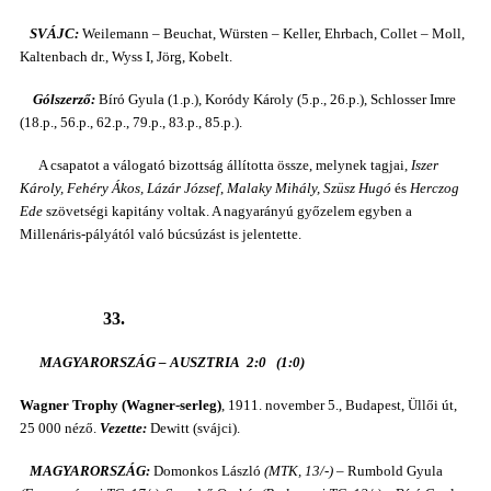
SVÁJC:
Weilemann – Beuchat, Würsten – Keller, Ehrbach, Collet – Moll,
Kaltenbach dr., Wyss I, Jörg, Kobelt.
Gólszerző:
Bíró Gyula (1.p.), Koródy Károly (5.p., 26.p.), Schlosser Imre
(18.p., 56.p., 62.p., 79.p., 83.p., 85.p.).
A csapatot a válogató bizottság állította össze, melynek tagjai,
Iszer
Károly, Fehéry Ákos, Lázár József
,
Malaky Mihály, Szüsz Hugó
és
Herczog
Ede
szövetségi kapitány voltak. A nagyarányú győzelem egyben a
Millenáris-pályától való búcsúzást is jelentette.
33.
MAGYARORSZÁG – AUSZTRIA 2:0 (1:0)
Wagner Trophy (Wagner-serleg)
, 1911. november 5., Budapest, Üllői út,
25 000 néző.
Vezette:
Dewitt (svájci).
MAGYARORSZÁG:
Domonkos László
(MTK, 13/-)
– Rumbold Gyula