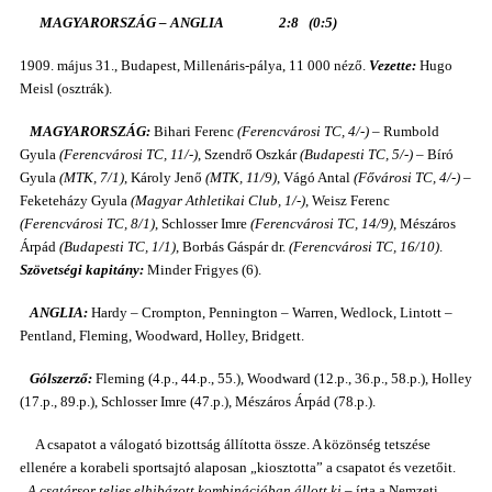
MAGYARORSZÁG – ANGLIA 2:8 (0:5)
1909. május 31., Budapest, Millenáris-pálya, 11 000 néző.
Vezette:
Hugo
Meisl (osztrák).
MAGYARORSZÁG:
Bihari Ferenc
(Ferencvárosi TC, 4/-)
– Rumbold
Gyula
(Ferencvárosi TC, 11/-)
, Szendrő Oszkár
(Budapesti TC, 5/-)
– Bíró
Gyula
(MTK, 7/1)
, Károly Jenő
(MTK, 11/9)
, Vágó Antal
(Fővárosi TC, 4/-)
–
Feketeházy Gyula
(Magyar Athletikai Club, 1/-)
, Weisz Ferenc
(Ferencvárosi TC, 8/1)
, Schlosser Imre
(Ferencvárosi TC, 14/9)
, Mészáros
Árpád
(Budapesti TC, 1/1)
, Borbás Gáspár dr.
(Ferencvárosi TC, 16/10)
.
Szövetségi kapitány:
Minder Frigyes (6).
ANGLIA:
Hardy – Crompton, Pennington – Warren, Wedlock, Lintott –
Pentland, Fleming, Woodward, Holley, Bridgett.
Gólszerző:
Fleming (4.p., 44.p., 55.), Woodward (12.p., 36.p., 58.p.), Holley
(17.p., 89.p.), Schlosser Imre (47.p.), Mészáros Árpád (78.p.).
A csapatot a válogató bizottság állította össze. A közönség tetszése
ellenére a korabeli sportsajtó alaposan „kiosztotta” a csapatot és vezetőit.
„A csatársor teljes elhibázott kombinációban állott ki
– írta a Nemzeti