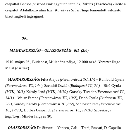
csapattal Bécsbe, viszont csak egyetlen tartalék,
Takács
(
Törekvés
) kísérte a
csapatot. A találkozó után
Iszer Károly és Szüsz Hugó
lemondott válogató
bizottságbeli tagságáról.
26.
MAGYARORSZÁG – OLASZORSZÁG 6:1 (2:0)
1910. május 26., Budapest, Millenáris-pálya, 12 000 néző.
Vezette:
Hugo
Meisl (osztrák).
MAGYARORSZÁG:
Fritz Alajos
(Ferencvárosi TC, 1/-)
– Rumbold Gyula
(Ferencvárosi TC, 14/-)
, Szendrő Oszkár
(Budapesti TC, 7/-)
– Bíró Gyula
(MTK, 10/1)
, Károly Jenő
(MTK, 14/10)
, Gorszky Tivadar
(Ferencvárosi TC,
14/1)
– Weisz Ferenc
(Ferencvárosi TC, 10/2)
, Dobó Gyula
(Budapesti TC,
2/2)
, Koródy Károly
(Ferencvárosi TC, 8/2)
, Schlosser Imre
(Ferencvárosi
TC, 17/13)
, Borbás Gáspár dr.
(Ferencvárosi TC, 17/10)
.
Szövetségi
kapitány:
Minder Frigyes (9).
OLASZORSZÁG:
De Simoni – Varisco, Cali – Treré, Fossati, D. Capello –