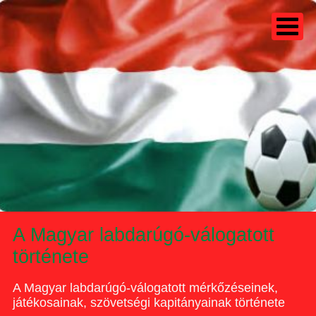
A Magyar labdarúgó-válogatott
története
A Magyar labdarúgó-válogatott mérkőzéseinek,
játékosainak, szövetségi kapitányainak története