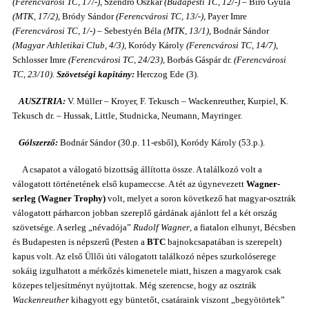
(Ferencvárosi TC, 17/-)
, Szendrő Oszkár
(Budapesti TC, 12/-)
– Bíró Gyula
(MTK, 17/2)
, Bródy Sándor
(Ferencvárosi TC, 13/-)
, Payer Imre
(Ferencvárosi TC, 1/-)
– Sebestyén Béla
(MTK, 13/1)
, Bodnár Sándor
(Magyar Athletikai Club, 4/3)
, Koródy Károly
(Ferencvárosi TC, 14/7)
,
Schlosser Imre
(Ferencvárosi TC, 24/23)
, Borbás Gáspár dr.
(Ferencvárosi
TC, 23/10)
.
Szövetségi kapitány:
Herczog Ede (3).
AUSZTRIA:
V. Müller – Kroyer, F. Tekusch – Wackenreuther, Kurpiel, K.
Tekusch dr. – Hussak, Little, Studnicka, Neumann, Mayringer.
Gólszerző:
Bodnár Sándor (30.p. 11-esből), Koródy Károly (53.p.).
A csapatot a válogató bizottság állította össze. A találkozó volt a
válogatott történetének első kupameccse. A tét az úgynevezett
Wagner-
serleg (Wagner Trophy)
volt, melyet a soron következő hat magyar-osztrák
válogatott párharcon jobban szereplő gárdának ajánlott fel a két ország
szövetsége. A serleg „névadója”
Rudolf Wagner
, a fiatalon elhunyt, Bécsben
és Budapesten is népszerű (Pesten a
BTC
bajnokcsapatában is szerepelt)
kapus volt. Az első Üllői úti válogatott találkozó népes szurkolóserege
sokáig izgulhatott a mérkőzés kimenetele miatt, hiszen a magyarok csak
közepes teljesítményt nyújtottak. Még szerencse, hogy az osztrák
Wackenreuther
kihagyott egy büntetőt, csatáraink viszont „begyötörtek”