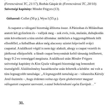
(Ferencvárosi TC, 21/17)
, Borbás Gáspár dr.
(Ferencvárosi TC, 20/10)
.
Szövetségi kapitány:
Minder Frigyes (13).
Gólszerző:
Collet (50.p.), Wyss I (55.p.).
A csapatot a válogató bizottság állította össze. A Párizsban és Milánóban
aratott két győzelem és – valljuk meg – sok evés, ivás, mulatás, duhajkodás
után következett a túra utolsó állomása: mérkőzés a leggyengébbnek ítélt
ellenféllel, a futballban akkor még alacsony szintet képviselő svájci
csapattal. A találkozó végül is nem úgy alakult, ahogy a csapat vezetői és
játékosai elképzelték: a fáradt csapat benyomását keltő társaság örülhetett,
hogy 0:2-es vereséggel megúszta. A találkozó után
Minder Frigyes
szövetségi kapitány és
Kiss Gyula
válogató bizottsági tag lemondott
tisztségéről. A különítmény hazaérkezése után feltették a kérdést: mi volt a
túra legnagyobb tanulsága:
„A legnagyobb tanulság az
– válaszolta
Károly
Jenő
őszintén –,
hogy érdemes volna egy ilyen globetrotter magyar
válogatott csapatot szervezni, s azzal bekelendozni egész Európát…”
31.