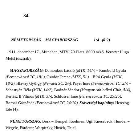
34.
NÉMETORSZÁG – MAGYARORSZÁG 1:4 (0:2)
1911. december 17., München, MTV ’79-Platz, 8000 néző.
Vezette:
Hugo
Meisl (osztrák).
MAGYARORSZÁG:
Domonkos László
(MTK, 14/-)
– Rumbold Gyula
(Ferencvárosi TC, 18/-)
, Csüdör Ferenc
(MTK, 5/-)
– Bíró Gyula
(MTK,
18/2)
, Hlavay György
(Nemzeti SC, 2/-)
, Payer Imre
(Ferencvárosi TC, 2/-)
–
Sebestyén Béla
(MTK, 14/2)
, Bodnár Sándor
(Magyar Athletikai Club, 5/4)
,
Kertész II Vilmos
(MTK, 3/-)
, Schlosser Imre
(Ferencvárosi TC, 25/25)
,
Borbás Gáspár dr.
(Ferencvárosi TC, 24/10)
.
Szövetségi kapitány:
Herczog
Ede (4).
NÉMETORSZÁG:
Bork – Hempel, Koehnen, Ugi, Knesebeck, Hunder –
Wegele, Förderer, Worpitzky, Hirsch, Thiel.